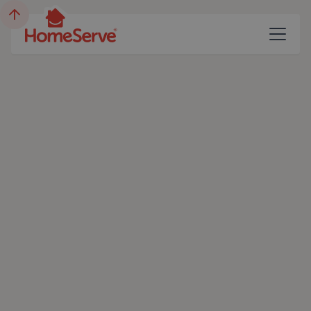
HomeServe-Blog mit
Neuigkeiten und Ratschlägen