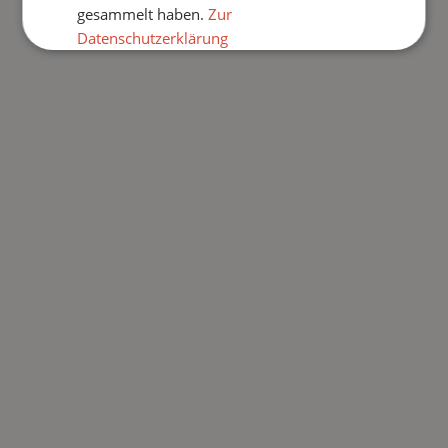
Kosteneffiziente und nachhaltige Heizsysteme –
gesammelt haben.
Zur
mehr als nur Heizung! Effiziente, zukunftsfähige,
Datenschutzerklärung
umweltfreundliche Heiztechnik – mehr Komfort
mit weniger Kosten.
Unbedingt
Performance
erforderlich
Mehr lesen
Targeting
Funktionalität
ALLE AKZEPTIEREN
ALLE ABLEHNEN
COOKIE-DETAILS EINSEHEN