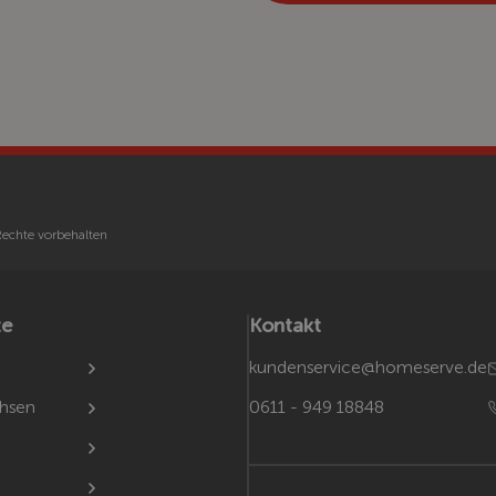
echte vorbehalten
te
Kontakt
kundenservice@homeserve.de
chsen
0611 - 949 18848