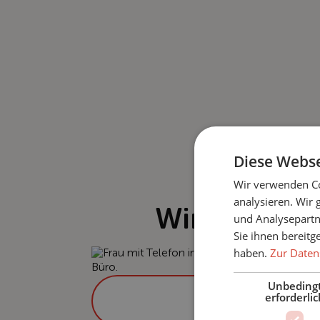
Diese Webse
Wir verwenden Co
analysieren. Wir
Wir sind für
und Analysepartn
Sie ihnen bereitg
haben.
Zur Daten
Unbeding
erforderlic
0611 - 94918