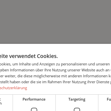
ite verwendet Cookies.
Haben Sie noch Fragen
okies, um Inhalte und Anzeigen zu personalisieren und unseren
 geben Informationen über Ihre Nutzung unserer Website auch an
 Sie da und beraten Sie u
er weiter, die diese möglicherweise mit anderen Informationen k
estellt haben oder die sie im Rahmen Ihrer Nutzung ihrer Dienst
schutzerklärung
* Pflichtfeld
t
Performance
Targeting
Fu
Anrede *
h
848