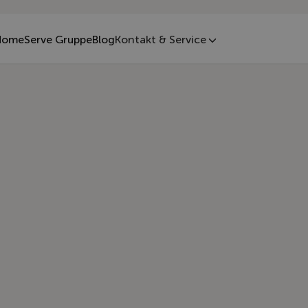
omeServe Gruppe
Blog
Kontakt & Service
nserer Gasheizungs-Serv