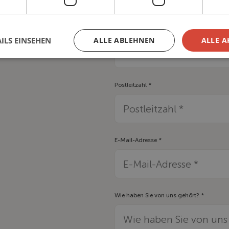
Vorname *
ILS EINSEHEN
ALLE ABLEHNEN
ALLE A
Postleitzahl *
E-Mail-Adresse *
Wie haben Sie von uns gehört? *