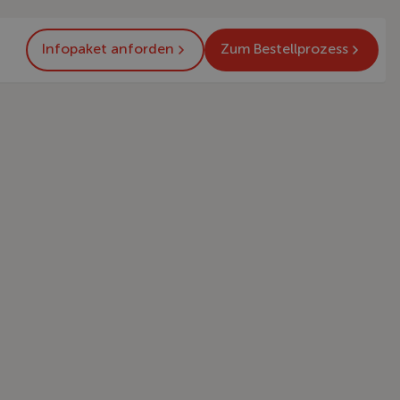
Infopaket anforden
Zum Bestellprozess
icepakete,